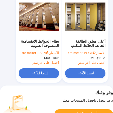
أعلى معلق الطائفة
نظام الحوائط الانقسامية
الحائط الحائط المكتب
المنسوجة الصوتية
لوحة نظام الحائط القابل
المزدوجة من الألومنيوم
الأسعار:
$78-199 per square meter
الأسعار:
$78-199 per square meter
للتفكيك
المضغوط مع مسار
MOQ:
10㎡
MOQ:
10㎡
السقف
أحصل على آخر سعر
أحصل على آخر سعر
ﺎﺘﺼﻟ ﺍﻶﻧ
ﺎﺘﺼﻟ ﺍﻶﻧ
وفر وقتك
دعنا نتصل بأفضل المنتجات معك.