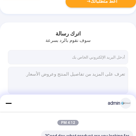
أعط متطلباتك
اترك رسالة
سوف نقوم بالرد بسرعة
admin
استمر
4:12 PM
فئاتنا