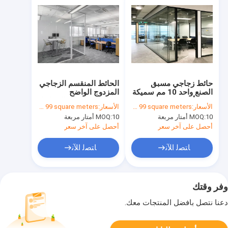
حائط زجاجي مسبق
الحائط المنقسم الزجاجي
الصنع واحد 10 مم سميكة
المزدوج الواضح
زجاج أسود للمكتب
12mm+12mm الحوائط
الأسعار:
US$80.00 10 - 99 square meters
الأسعار:
US$80.00 10 - 99 square meters
الداخلي من غوال
المكتبية المقاومة للصوت
10 أمتار مربعة
MOQ:
10 أمتار مربعة
MOQ:
أحصل على آخر سعر
أحصل على آخر سعر
ﺎﺘﺼﻟ ﺍﻶﻧ
ﺎﺘﺼﻟ ﺍﻶﻧ
وفر وقتك
دعنا نتصل بأفضل المنتجات معك.