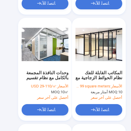
ﺎﺘﺼﻟ ﺍﻶﻧ
ﺎﺘﺼﻟ ﺍﻶﻧ
المكاتب القابلة للفك
وحدات النافذة المجمعة
نظام الحوائط الزجاجية مع
بالكامل مع نظام تقسيم
محور
صوتي قابلة للفصل
الأسعار:
US$80.00 10 - 99 square meters
الأسعار:
USD 29-110/㎡
الزجاجي الواحد
10 أمتار مربعة
MOQ:
10㎡
MOQ:
أحصل على آخر سعر
أحصل على آخر سعر
ﺎﺘﺼﻟ ﺍﻶﻧ
ﺎﺘﺼﻟ ﺍﻶﻧ