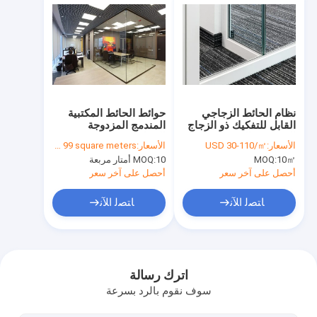
نظام الحائط الزجاجي
حوائط الحائط المكتبية
القابل للتفكيك ذو الزجاج
المندمج المزدوجة
المزخرف المزخرف ذو
الزجاجية
الأسعار:
USD 30-110/㎡
الأسعار:
US$80.00 10 - 99 square meters
الطبقة الواحدة
10㎡
MOQ:
10 أمتار مربعة
MOQ:
أحصل على آخر سعر
أحصل على آخر سعر
ﺎﺘﺼﻟ ﺍﻶﻧ
ﺎﺘﺼﻟ ﺍﻶﻧ
المنزل
المنتجات
اترك رسالة
سوف نقوم بالرد بسرعة
فيديوهات