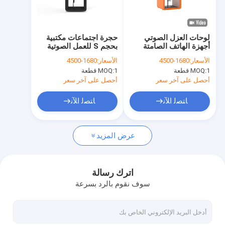
عرض الواقع الافتراضي
حولنا
لوحات العزل الصوتي
حجرة اجتماعات مكتبية
أجهزة الهاتف الصامتة
بحجم S للعمل الصوتية
جولة في المصنع
شخص واحد للاتصال حجم
35db تصميم الصندوق
الأسعار:
1680-4500
الأسعار:
1680-4500
اللون المخصص 1000
الخارق
1 قطعة
MOQ:
1 قطعة
MOQ:
ملم عريض مع مكتب
مراقبة الجودة
أحصل على آخر سعر
أحصل على آخر سعر
اتصل بنا
ﺎﺘﺼﻟ ﺍﻶﻧ
ﺎﺘﺼﻟ ﺍﻶﻧ
أخبار
عرض المزيد
القضايا
اطلب اقتباس
اترك رسالة
سوف نقوم بالرد بسرعة
نظام الجدار الحاجز الزجاجي