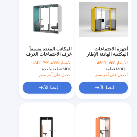
أجهزة الاجتماعات
المكاتب المعدة مسبقاً
المكتبية الهادئة الإطار
غرف الاجتماعات الغرف
الألومنيوم مع لوحة صلبة
المقاومة للصوت للمباني
الأسعار:
1680-4500
الأسعار:
USD 1799-4999
للمراقب
التجارية
1 قطعة
MOQ:
MOQ:
قطعة واحدة
أحصل على آخر سعر
أحصل على آخر سعر
ﺎﺘﺼﻟ ﺍﻶﻧ
ﺎﺘﺼﻟ ﺍﻶﻧ
المنزل
المنتجات
فيديوهات