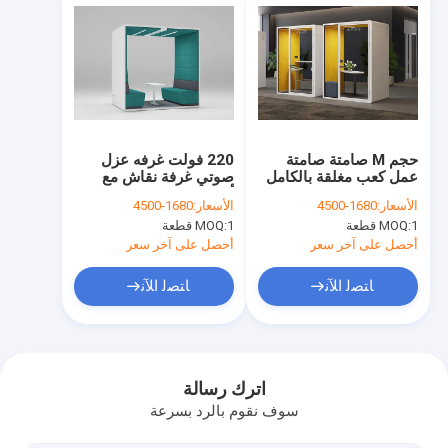
حجم M صامتة صامتة
220 فولت غرفه عزل
عمل كعب مغلقة بالكامل
صوتي غرفة نقاش مع
مع قفل الصوت عزل
أريكة
الأسعار:
1680-4500
الأسعار:
1680-4500
غرفه
1 قطعة
MOQ:
1 قطعة
MOQ:
أحصل على آخر سعر
أحصل على آخر سعر
ﺎﺘﺼﻟ ﺍﻶﻧ
ﺎﺘﺼﻟ ﺍﻶﻧ
المنزل
المنتجات
اترك رسالة
سوف نقوم بالرد بسرعة
فيديوهات