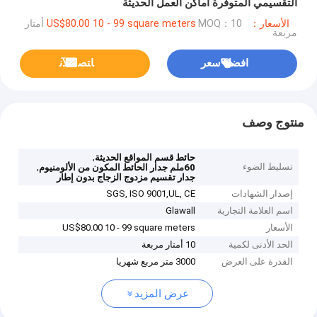
التقسيمي المتوفرة أماكن العمل الحديثة
الأسعار：US$80.00 10 - 99 square meters
MOQ：10 أمتار
مربعة
افضل سعر
ﺎﺘﺼﻟ ﺍﻶﻧ
منتوج وصف
,
حائط قسم المواقع الحديثة
تسليط الضوء
,
60ملم جدار الحائط المكون من الألومنيوم
جدار تقسيم مزدوج الزجاج بدون إطار
إصدار الشهادات
SGS, ISO 9001,UL, CE
اسم العلامة التجارية
Glawall
الأسعار
US$80.00 10 - 99 square meters
الحد الأدنى لكمية
10 أمتار مربعة
القدرة على العرض
3000 متر مربع شهريا
عرض المزيد