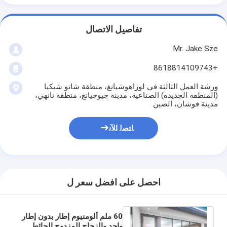
تفاصيل الاتصال
Mr. Jake Sze
+8618814109743
ورشة العمل الثالثة في لوزاهوشيانغ، منطقة شاتو شيكيا
(المنطقة الجديدة) الصناعية، مدينة جيوجيانغ، منطقة نانهي،
مدينة فوشان، الصين
ﺎﺘﺼﻟ ﺍﻶﻧ
احصل على افضل سعر ل
60 ملم ألومنيوم إطار بدون إطار
واحد والزجاج المزدوج الحائط