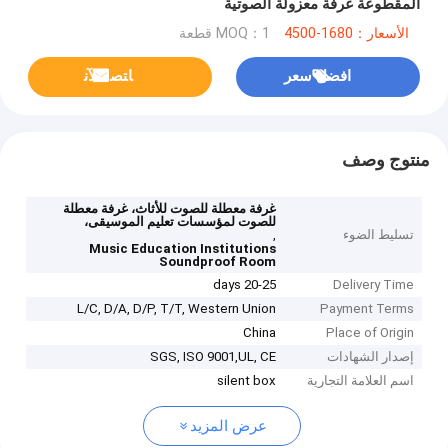
المقطوعة غرفة معزولة الصوتية
الأسعار：1680-4500
MOQ：1 قطعة
افضل سعر
ﺎﺘﺼﻟ ﺍﻶﻧ
منتوج وصف
غرفة معطلة للصوت للأثاث، غرفة معطلة
للصوت لمؤسسات تعليم الموسيقى،
تسليط الضوء
,
Music Education Institutions
Soundproof Room
20-25 days
Delivery Time
L/C, D/A, D/P, T/T, Western Union
Payment Terms
China
Place of Origin
إصدار الشهادات
SGS, ISO 9001,UL, CE
اسم العلامة التجارية
silent box
عرض المزيد