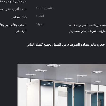
حجم كبير X، وحجم مقطوع آخر
تفاصيل الباب:
الباب أقرب، قفل، مفت
اطلب:
1-6 أشخاص
المواد:
تسجيل/قاعة المعرض/مكتبة/
الصلب والألمنيوم والأ
اع/مباشر/عمل/دراسة/مركز
الرقائقي
حجرة بيانو مضادة للضوضاء
من السهل تجميع كشك البيانو
,