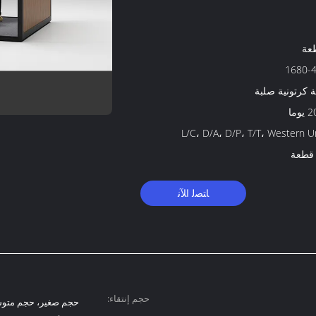
1680-
 كرتونية صلبة
وما
L/C، D/A، D/P، T/T، Western U
ﺎﺘﺼﻟ ﺍﻶﻧ
حجم إنتقاء: