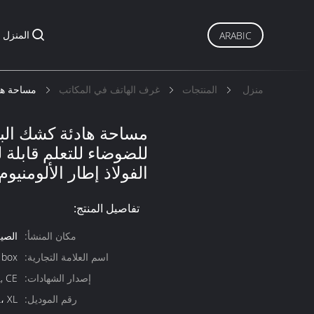
المنزل
ARABIC
منزل
المنتجات
غرف الهاتف في المكاتب
مساحة هاد
مساحة هادئة كشك الب
للضوضاء للتعلم قابلة 
الفولاذ إطار الألومنيوم
تفاصيل المنتج:
مكان المنشأ:
الصي
اسم العلامة التجارية:
t box
إصدار الشهادات:
, CE
رقم الموديل:
L، XL