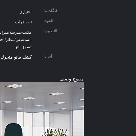
مُكَمِّلات:
اختياري
القوة:
220 فولت
التطبيق:
مكتب/مدرسة/منزل/
مستشفى/مطار/اجتم
تسوق إلخ.
إبراز:
كشك بيانو متحرك
,
منتوج وصف