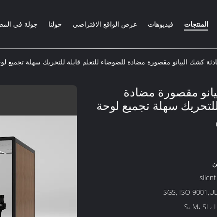
المنتجات
فيديوهات
عرض الواقع الافتراضي
حولنا
جولة في المص
ئة كشك البيانو مقصورة مضادة للضوضاء للتعلم قابلة للتحريك سهلة تجميع لوحة 
يانو مقصورة مضادة
للتحريك سهلة تجميع لوحة
ن
silen
SGS, ISO 9001,UL
S، M، SL، 