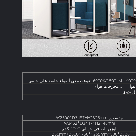
اق يدوي
مقصورة W2600*D2487*H2326mm
W2462*D2447*H2146mm
الوزن الصافي حوالي 1000 كجم
2320*900*1265mm+2600*760*1265mm