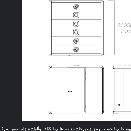
نيوم عالي الجودة ، ومجهزة بزجاج معصم عالي الكثافة وألواح عازلة صوتية مركب