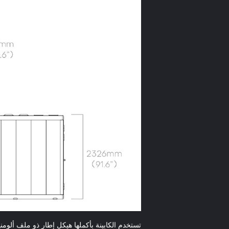
تستخدم الكابينة بأكملها هيكل إطار ذو ملف ألوم