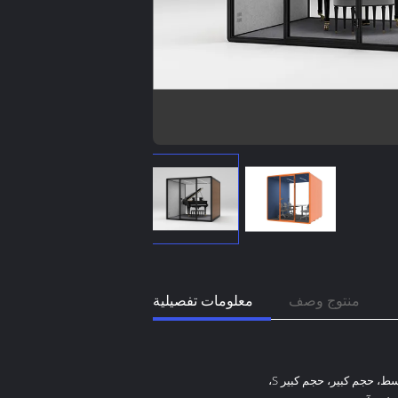
منتوج وصف
معلومات تفصيلية
حجم صغير، حجم متوسط، حجم كبير، حجم كبير S،