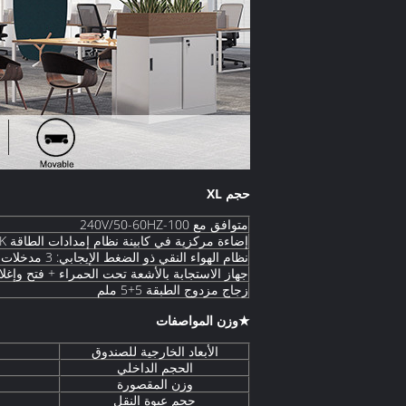
حجم XL
متوافق مع 100-240V/50-60HZ
إضاءة مركزية في كابينة نظام إمدادات الطاقة 6000K/1500LM ، 4000K ضوء طبيعي أضواء خلفية على جانبي
نظام الهواء النقي ذو الضغط الإيجابي: 3 مدخلات هواء + 3 مخرجات هواء
جهاز الاستجابة بالأشعة تحت الحمراء + فتح وإغل
زجاج مزدوج الطبقة 5+5 ملم
★وزن المواصفات
الأبعاد الخارجية للصندوق
الحجم الداخلي
وزن المقصورة
حجم عبوة النقل