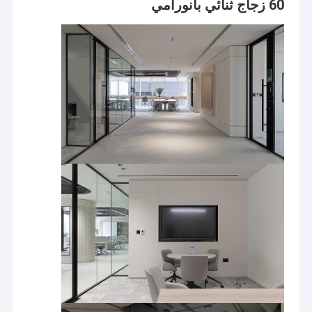
60 زجاج ثنائي بانورامي